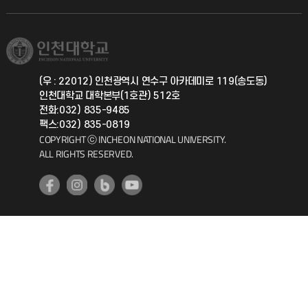
직원채용
학생서비스 지킴이
소비자생활협동조합
국제교류과
취업정보(학생)
총동문회
국제지원과
(우 : 22012) 인천광역시 연수구 아카데미로 119(송도동)
인천대학교 대학본부(1호관) 512호
공자아카데미
전화:032) 835-9485
팩스:032) 835-0819
기초교육원
COPYRIGHT ⓒ INCHEON NATIONAL UNIVERSITY.
ALL RIGHTS RESERVED.
공학교육혁신센터
대학생활상담센터
사회봉사센터
생활원