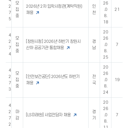
4
모
26
2
2026년 2차 입학사정관(계약직원)
인
집
.0
21
7
채용
천
중
8.
5
18
20
4
모
26
2
[창원시청] 2026년 하반기 창원시
경
집
.0
7
7
산하 공공기관 통합채용
남
중
8.
4
25
20
4
모
26
2
[안전보건공단] 2026년도 하반기
전
집
.0
19
7
채용
국
중
8.
3
24
20
4
26
2
마
경
[LS미래원] 사업전담자 채용
.0
7
7
감
기
8.
2
11