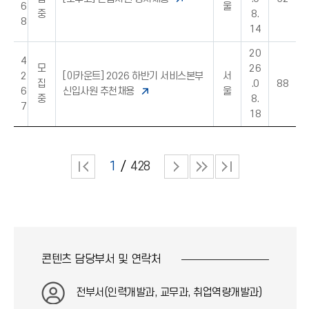
6
울
중
8.
8
14
20
4
모
26
2
[이카운트] 2026 하반기 서비스본부
서
집
.0
88
6
신입사원 추천채용
울
중
8.
7
18
1
428
콘텐츠 담당부서 및
연락처
전부서(인력개발과, 교무과, 취업역량개발과)