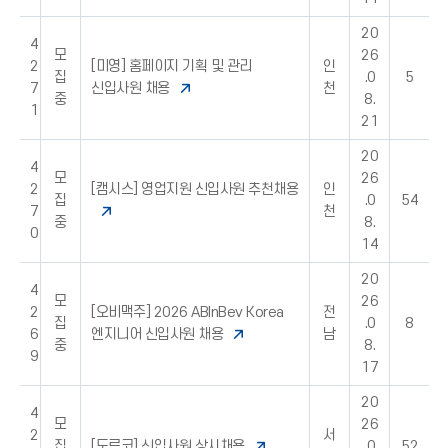
20
4
모
26
2
[미영] 홈페이지 기획 및 관리
인
집
.0
5
7
신입사원 채용
천
중
8.
1
21
20
4
모
26
2
[캠시스] 영업지원 신입사원 추천채용
인
집
.0
54
7
천
중
8.
0
14
20
4
모
26
2
[오비맥주] 2026 ABInBev Korea
전
집
.0
8
6
엔지니어 신입사원 채용
남
중
8.
9
17
20
4
모
26
2
서
집
[도루코] 신입사원 상시채용
.0
52