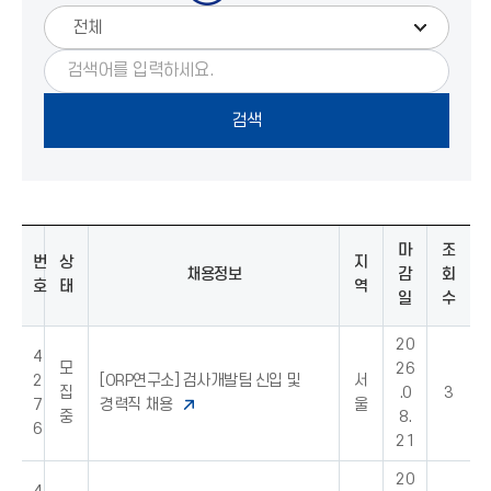
마
조
번
상
지
채용정보
감
회
호
태
역
일
수
20
4
모
26
2
[ORP연구소] 검사개발팀 신입 및
서
집
.0
3
7
경력직 채용
울
중
8.
6
21
20