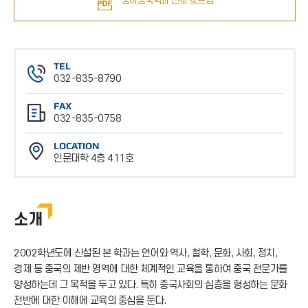
중어중국학과 진로 로드맵
TEL
032-835-8790
전
FAX
화
032-835-0758
번
팩
호
LOCATION
스
인문대학 4층 411호
번
위
호
치
소개
2002학년도에 신설된 본 학과는 언어와 역사, 철학, 문화, 사회, 정치,
경제 등 중국의 제반 영역에 대한 체계적인 교육을 통하여 중국 전문가를
양성하는데 그 목적을 두고 있다. 특히 중국사회의 심층을 형성하는 문화
전반에 대한 이해에 교육의 중심을 둔다.