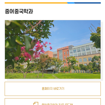
인문대학 전체
중어중국학과
국어국문학과
영어영문학과
독어독문학과
불어불문학과
일본지역문화학과
중어중국학과
홈페이지 바로가기