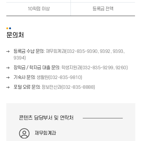
10학점 이상
등록금 전액
문의처
오
등록금 수납 문의
: 재무회계과(032-835-9390, 9392, 9393,
른
9394)
쪽
오
장학금 / 학자금 대출 문의
: 학생지원과(032-835-9299, 9260)
화
른
오
살
기숙사 문의
: 생활원(032-835-9810)
쪽
른
표
오
화
포털 오류 문의
: 정보전산과(032-835-8888)
쪽
(
른
살
화
→
쪽
표
살
)
화
(
표
살
→
(
콘텐츠 담당부서 및
연락처
표
)
→
(
)
재무회계과
→
)