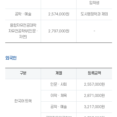
입학생
공학ㆍ예술
2,574,000원
도시행정학과 제외
융합자유전공대학
자유전공학부(인문 ·
2,797,000원
-
자연)
외국인
구분
계열
등록금액
인문ㆍ사회
2,557,000원
이학ㆍ체육
2,871,000원
한국어 트랙
공학ㆍ예술
3,217,000원