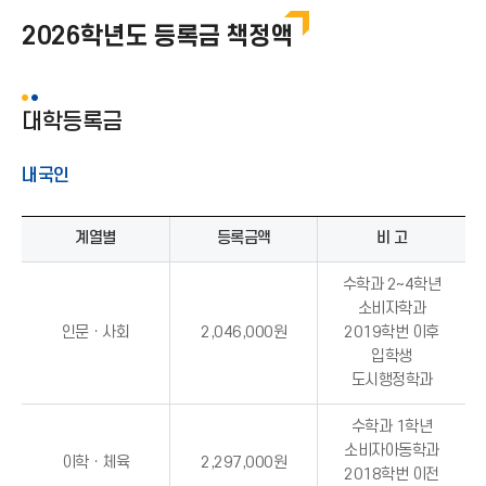
등록금정책
2026학년도 등록금 책정액
등록안내
분할납부
대학등록금
자주묻는 질문
내국인
계열별
등록금액
비 고
수학과 2~4학년
소비자학과
인문ㆍ사회
2,046,000원
2019학번 이후
입학생
도시행정학과
수학과 1학년
소비자아동학과
이학ㆍ체육
2,297,000원
2018학번 이전