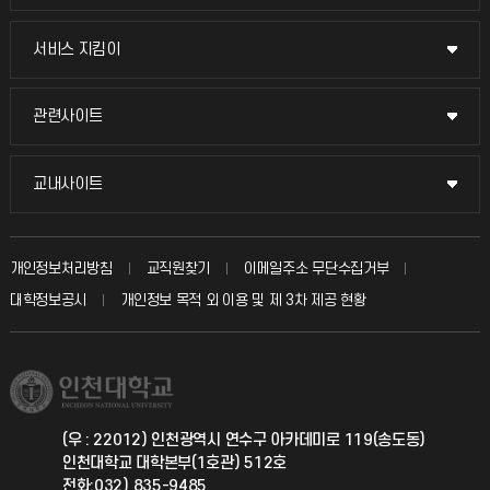
교무회의방송
서비스 지킴이
서비스 지킴이
교수채용
묻고 답하기
관련사이트
관련사이트
시설예약
불친절신고
국방헬프콜
교내사이트
교내사이트
인터넷증명
자주 묻는 질문(FAQ)
발전기금
교수회
입학안내
개인정보처리방침
교직원찾기
이메일주소 무단수집거부
칭찬마당
산학협력단
교육혁신본부
대학정보공시
개인정보 목적 외 이용 및 제 3차 제공 현황
직원채용
학생서비스 지킴이
소비자생활협동조합
국제교류과
취업정보(학생)
총동문회
국제지원과
(우 : 22012) 인천광역시 연수구 아카데미로 119(송도동)
인천대학교 대학본부(1호관) 512호
공자아카데미
전화:032) 835-9485