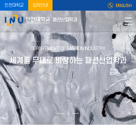
ENGLISH
인천대학교
입학안내
패션산업학과
DEPARTMENT OF FASHION INDUSTRY
세계를 무대로 비상하는
패션산업학과
2026학년도 1학기 중간고사 일정 안내 (04.13 기준)
9026학년도 1학기 중간고사 일정 안내 (04.13 기준)추가 시험
공지가 있을 경우 수정됩니다.자세한 일정은 붙임 문서를
참조하세요.시험에 관련된 변동 사항은 강의교수님께서 직
(안내) 2026-1학기 (재)인천대학교발전기금 장학금 신청서 서식_2026.4.13(월) 17:00까지 이메일 신청
1. 지급목적: 생활비성 장학금 - 타 장학금 중복수혜 가능