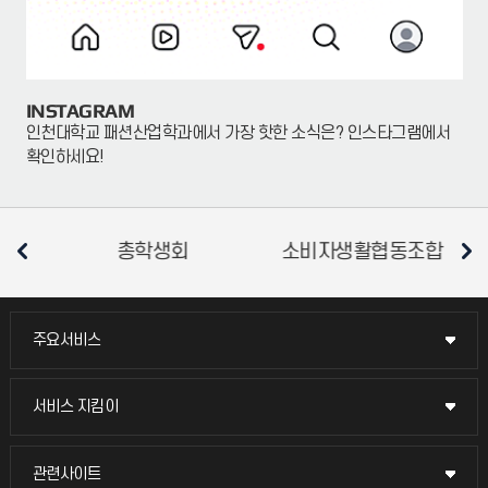
INSTAGRAM
인천대학교 패션산업학과에서 가장 핫한 소식은? 인스타그램에서
확인하세요!
총학생회
소비자생활협동조합
평
주요서비스
주요서비스
교무회의방송
서비스 지킴이
서비스 지킴이
교수채용
묻고 답하기
관련사이트
관련사이트