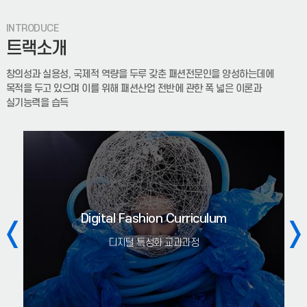
9026학년도 1학기 중간고사 일정 안내 (04.13 기준)추가 시험
공지가 있을 경우 수정됩니다.자세한 일정은 붙임 문서를
INTRODUCE
참조하세요.시험에 관련된 변동 사항은 강의교수님께서 직
트랙소개
(안내) 2026-1학기 (재)인천대학교발전기금 장학금 신청서 서식_2026.4.13(월) 17:00까지 이메일 신청
창의성과 실용성, 국제적 역량을 두루 갖춘 패션전문인을 양성하는데에
1. 지급목적: 생활비성 장학금 - 타 장학금 중복수혜 가능
목적을 두고 있으며 이를 위해 패션산업 전반에 관한 폭 넓은 이론과
(발전기금에서 지급하는 장학금 내 중복수혜는 불가) - 휴학생,
실기능력을 습득
수료생, 초과학기생, 계약학과 수혜불가 2. 지원
(공지) 패션산업학과 학업우수 장학생(성적 장학금) 선정 기준(내규)
자격증, 학과봉사, 교외활동 가점은 해당학기에 진행된 건만
인정됩니다
Digital Fashion Curriculum
[대학혁신]2026-1학기 캡스톤 디자인 교과목 최종보고서 및 정산 제출 안내
디지털 특성화 교과과정
2026년도 상반기 연구활동종사자 온라인 안전교육 기간 연장 안내(~2026.06.26)