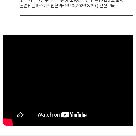
1. 근거 - ｢연구실 안전환경 조성에 관한 법률｣ 제20조(교육
훈련)- 캠퍼스기획안전과-1620(2026.3.30.) 안전교육
시행안내2. 안전한 연구 환경 조성은 우리 대학
2026학년도 1학기 기말고사 일정 안내 (06.04 기준)
2026학년도 1학기 기말고사 일정 안내 (06.04 기준)시험에
관련된 변동 사항은 강의교수님께서 직접 공지하시니 반드시
강의교수님의 공지사항 내용(수업 및 이러닝)을 확인 바랍
(안내) 2026-1학기 RISE 결과보고서 제출 안내(서식포함)
(안내) 공모전_제3회 충주 고구려 패션 디자인 공모전 (일정 2026.4.28-5.27)
2026학년도 1학기 중간고사 일정 안내 (04.13 기준)