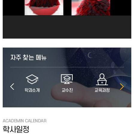
(안내) 공모전_제3회 충주 고구려 패션 디자인 공모전 (일정 2026.4.28-5.27)
2026학년도 1학기 중간고사 일정 안내 (04.13 기준)
9026학년도 1학기 중간고사 일정 안내 (04.13 기준)추가 시험
공지가 있을 경우 수정됩니다.자세한 일정은 붙임 문서를
참조하세요.시험에 관련된 변동 사항은 강의교수님께서 직
자주 찾는 메뉴
(안내) 2026-1학기 (재)인천대학교발전기금 장학금 신청서 서식_2026.4.13(월) 17:00까지 이메일 신청
1. 지급목적: 생활비성 장학금 - 타 장학금 중복수혜 가능
(발전기금에서 지급하는 장학금 내 중복수혜는 불가) - 휴학생,
활동
학과소개
교수진
교육과정
전
수료생, 초과학기생, 계약학과 수혜불가 2. 지원
(공지) 패션산업학과 학업우수 장학생(성적 장학금) 선정 기준(내규)
자격증, 학과봉사, 교외활동 가점은 해당학기에 진행된 건만
인정됩니다
ACADEMIN CALENDAR
학사일정