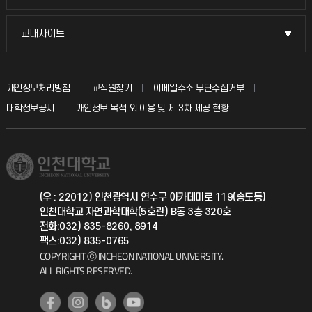
시설예약
불친절신고
국방헬프콜
교내사이트
교내사이트
인터넷증명
자주 묻는 질문(FAQ)
발전기금
교수회
입학안내
개인정보처리방침
교직원찾기
이메일주소 무단수집거부
칭찬마당
산학협력단
교육혁신본부
대학정보공시
개인정보 목적 외 이용 및 제 3차 제공 현황
직원채용
학생서비스 지킴이
소비자생활협동조합
국제교류과
취업정보(학생)
총동문회
국제지원과
(우 : 22012) 인천광역시 연수구 아카데미로 119(송도동)
인천대학교 자연과학대학(5호관) B동 3층 320호
공자아카데미
전화:032) 835-8260, 8914
팩스:032) 835-0765
기초교육원
COPYRIGHT ⓒ INCHEON NATIONAL UNIVERSITY.
ALL RIGHTS RESERVED.
공학교육혁신센터