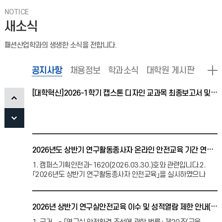
(발전기금에서 지급하는 장학금 내 중복수혜는 불가) - 휴학생,
NOTICE
수료생, 초과학기생, 계약학과 수혜불가 2. 지원
새소식
(공지) 패션산업학과 학업우수 장학생(성적 장학금) 선정 기준(내규)
패션산업학과의 생생한 소식을 전합니다.
자격증, 학과봉사, 교외활동 가점은 해당학기에 진행된 건만
인정됩니다
공지사항
채용정보
학과소식
대학원 게시판
[대학혁신]2026-1학기 캡스톤 디자인 교과목 최종보고서 및 정산 제출 안내
2026년도 상반기 연구활동종사자 온라인 안전교육 기간 연장 안내(~2026.06.26)
1. 캠퍼스기획안전과-1620(2026.03.30.)호와 관련입니다.2.
｢2026년도 상반기 연구활동종사자 안전교육｣을 실시하였으나
기간내 미이수자가 다수 발생함에 따라 아래와
2026년 상반기 연구실안전교육 이수 및 성적열람 제한 안내(3차)