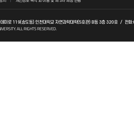
공시
개인정보 목적 외 이용 및 제 3차 제공 현황
발전기금
아카데미로 119(송도동) 인천대학교 자연과학대학(5호관) B동 3층 320호
/
전화:0
(FAQ)
산학협력단
IVERSITY.
ALL RIGHTS RESERVED.
소비자생활협동조합
지킴이
총동문회