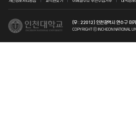
개인정보처리방침
교직원찾기
이메일주소 무단수집거부
대학정보
교수채용
불친절신고
(우 : 22012) 인천광역시 연수구 
시설예약
자주 묻는 질문
COPYRIGHT ⓒ INCHEON NATIONAL UN
인터넷증명
칭찬마당
입학안내
학생서비스 
직원채용
취업정보(학생)