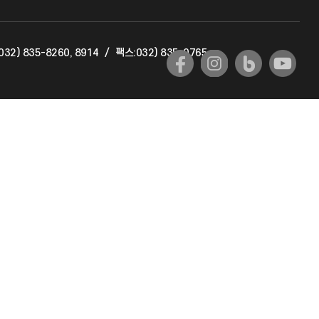
교육혁신본부
32) 835-8260, 8914
/
팩스:032) 835-0765
국제교류과
국제지원과
공자아카데미
기초교육원
공학교육혁신센터
대학생활상담센터
사회봉사센터
생활원