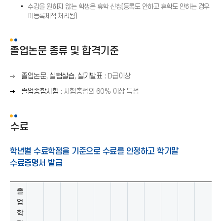
화
(
수강을 원하지 않는 학생은 휴학 신청(등록도 안하고 휴학도 안하는 경우
살
→
미등록제적 처리됨)
표
)
(
→
졸업논문 종류 및 합격기준
)
오
졸업논문, 실험실습, 실기발표
: D급이상
른
오
졸업종합시험
: 시험총점의 60% 이상 득점
쪽
른
화
쪽
살
화
수료
표
살
(
표
→
학년별 수료학점을 기준으로 수료를 인정하고 학기말
(
)
수료증명서 발급
→
)
졸
업
학