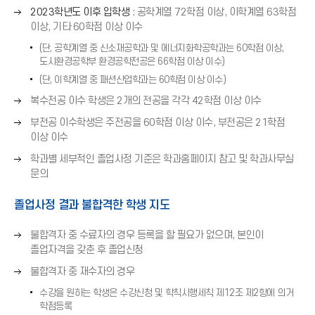
표
오
2023학년도 이후 입학생
: 공학계열 72학점 이상, 이학계열 63학점
살
(
른
이상, 기타 60학점 이상 이수
표
→
쪽
(
(단, 공학계열 중 신소재공학과 및 에너지화학공학과는 60학점 이상,
)
화
→
도시환경공학부 환경공학전공은 66학점 이상 이수)
살
)
(단, 이학계열 중 패션산업학과는 60학점 이상 이수)
표
(
오
복수전공 이수 학생은 2개의 전공을 각각 42학점 이상 이수
→
른
오
부전공 이수학생은 주전공을 60학점 이상 이수, 부전공은 21학점
)
쪽
른
이상 이수
화
쪽
오
살
학과별 세부적인 졸업사정 기준은 학과홈페이지 참고 및 학과사무실
화
른
표
문의
살
쪽
(
표
화
→
졸업사정 결과 불합격한 학생 지도
(
살
)
→
표
오
불합격자 중 수료자의 경우 등록을 할 필요가 없으며, 본인이
)
(
른
졸업자격을 갖춘 후 졸업신청
→
쪽
오
불합격자 중 재수자의 경우
)
화
른
살
수강을 원하는 학생은 수강신청 및 학칙시행세칙 제12조 제2항에 의거
쪽
학점등록
표