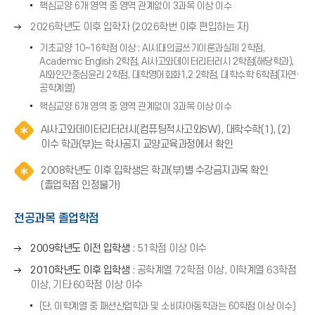
핵심교양 6개 영역 중 영역 관계없이 3과목 이상 이수
표
오
2026학년도 이후 입학자 (2026학번 이후 편입하는 자)
(
른
→
기초교양 10~16학점 이상 : AI시대의글쓰기이론과실제 2학점,
쪽
)
Academic English 2학점, AI사고와데이터리터러시 2학점(해당학과),
화
AI와인간중심윤리 2학점, 대학영어회화1,2 2학점, 대학수학 6학점(자연·
살
공학계열)
표
핵심교양 6개 영역 중 영역 관계없이 3과목 이상 이수
(
→
AI사고와데이터리터러시(컴퓨팅적사고와SW), 대학수학(1), (2)
알
)
이수 학과(부)는 학사공지 교양교육과정에서 확인
림
2008학년도 이후 입학생은 학과(부)별 수강금지과목 확인
(
알
(졸업학점 인정불가)
*
림
아
(
이
전공과목 졸업학점
*
콘
아
)
오
2009학년도 이전 입학생
: 51학점 이상 이수
이
른
오
2010학년도 이후 입학생
: 공학계열 72학점 이상, 이학계열 63학점
콘
쪽
른
이상, 기타 60학점 이상 이수
)
화
쪽
살
(단, 이학계열 중 패션산업학과 및 소비자아동학과는 60학점 이상 이수)
화