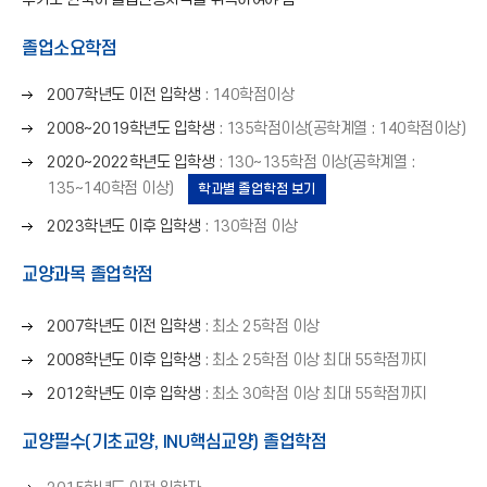
졸업소요학점
오
2007학년도 이전 입학생
: 140학점이상
른
오
2008~2019학년도 입학생
: 135학점이상(공학계열 : 140학점이상)
쪽
른
오
화
2020~2022학년도 입학생
: 130~135학점 이상(공학계열 :
쪽
른
살
135~140학점 이상)
학과별 졸업학점 보기
화
쪽
표
살
오
2023학년도 이후 입학생
: 130학점 이상
화
(
표
른
살
→
(
쪽
교양과목 졸업학점
표
)
→
화
(
)
살
→
오
2007학년도 이전 입학생
: 최소 25학점 이상
표
)
른
오
2008학년도 이후 입학생
: 최소 25학점 이상 최대 55학점까지
(
쪽
른
→
오
화
2012학년도 이후 입학생
: 최소 30학점 이상 최대 55학점까지
쪽
)
른
살
화
쪽
표
교양필수(기초교양, INU핵심교양) 졸업학점
살
화
(
표
살
→