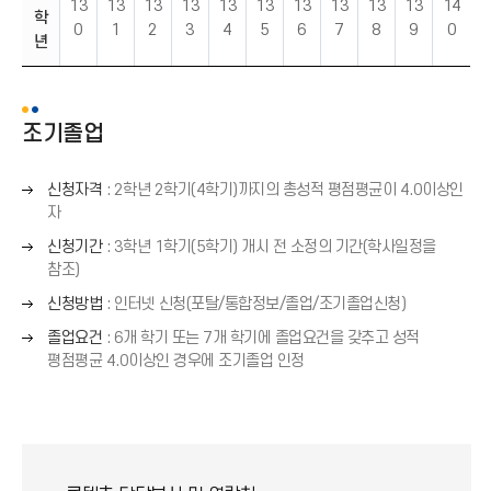
13
13
13
13
13
13
13
13
13
13
14
학
0
1
2
3
4
5
6
7
8
9
0
년
조기졸업
오
신청자격
: 2학년 2학기(4학기)까지의 총성적 평점평균이 4.0이상인
른
자
쪽
오
신청기간
: 3학년 1학기(5학기) 개시 전 소정의 기간(학사일정을
화
른
참조)
살
쪽
오
표
신청방법
: 인터넷 신청(포탈/통합정보/졸업/조기졸업신청)
화
른
(
오
살
졸업요건
: 6개 학기 또는 7개 학기에 졸업요건을 갖추고 성적
쪽
→
른
표
평점평균 4.0이상인 경우에 조기졸업 인정
화
)
쪽
(
살
화
→
표
살
)
(
표
→
(
)