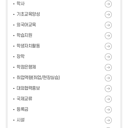
학사
기초교육양성
외국어교육
학습지원
학생자치활동
장학
학점은행제
취업역량(취업/현장실습)
대외협력홍보
국제교류
등록금
시설