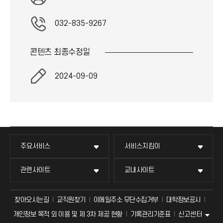
032-835-9267
콘텐츠 최종
수정일
2024-09-09
교무회의방송
묻고 답하기
국방헬프콜
교수회
주요서비스
서비스지킴이
교수채용
불친절신고
발전기금
교육혁신본부
관련사이트
교내사이트
인터넷증명
자주 묻는 질문(FAQ)
산학협력단
국제교류과
찾아오시는길
교직원찾기
이메일주소 무단수집거부
대학정보공시
신고센터
개인정보 목적 외 이용 및 제 3차 제공 현황
기록관리기준표
입학안내
칭찬마당
소비자생활협동조합
매트릭스