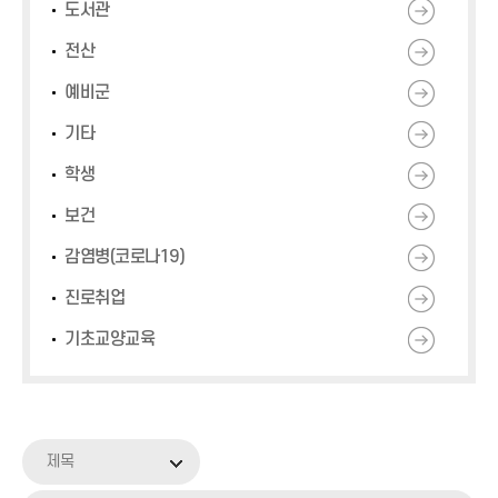
도서관
전산
예비군
기타
학생
보건
감염병(코로나19)
진로취업
기초교양교육
제목